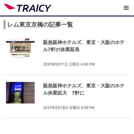
レム東京京橋の記事一覧
阪急阪神ホテルズ、東京・大阪のホテ
ル7軒の休業延長
2021年9月11日 土曜日 4:46 PM
阪急阪神ホテルズ、東京・大阪のホテ
ル休業拡大 7軒に
2021年8月18日 水曜日 5:28 PM