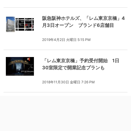
阪急阪神ホテルズ、「レム東京京橋」4
月3日オープン ブランド6店舗目
2019年4月2日 火曜日 5:15 PM
「レム東京京橋」予約受付開始 1日
30室限定で開業記念プランも
2018年11月30日 金曜日 7:26 PM