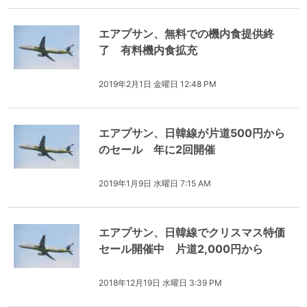
エアプサン、無料での機内食提供終
了 有料機内食拡充
2019年2月1日 金曜日 12:48 PM
エアプサン、日韓線が片道500円から
のセール 年に2回開催
2019年1月9日 水曜日 7:15 AM
エアプサン、日韓線でクリスマス特価
セール開催中 片道2,000円から
2018年12月19日 水曜日 3:39 PM