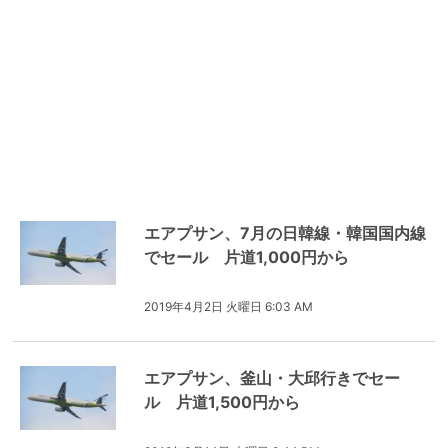
エアプサン、7月の日韓線・韓国国内線
でセール 片道1,000円から
2019年4月2日 火曜日 6:03 AM
エアプサン、釜山・大邱行きでセー
ル 片道1,500円から