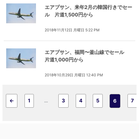
エアプサン、来年2月の韓国行きでセー
ル 片道1,500円から
2018年11月12日 月曜日 5:22 PM
エアプサン、福岡〜釜山線でセール
片道1,000円から
2018年10月29日 月曜日 12:40 PM
←
1
…
3
4
5
7
6