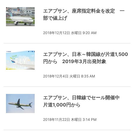
エアプサン、座席指定料金を改定 一
部で値上げ
2018年12月12日 水曜日 9:20 AM
エアプサン、日本～韓国線が片道1,500
円から 2019年3月出発対象
2018年12月4日 火曜日 8:35 AM
エアプサン、日韓線でセール開催中
片道1,000円から
2018年11月22日 木曜日 3:14 PM