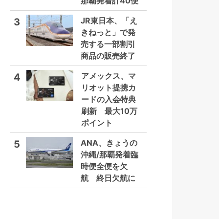
那覇発着計40便
JR東日本、「え
3
きねっと」で発
売する一部割引
商品の販売終了
アメックス、マ
4
リオット提携カ
ードの入会特典
刷新 最大10万
ポイント
ANA、きょうの
5
沖縄/那覇発着臨
時便全便を欠
航 終日欠航に