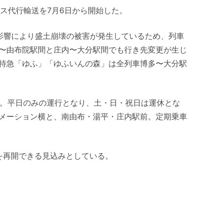
ス代行輸送を7月6日から開始した。
の影響により盛土崩壊の被害が発生しているため、列車
〜由布院駅間と庄内〜大分駅間でも行き先変更が生じ
特急「ゆふ」「ゆふいんの森」は全列車博多〜大分駅
る。平日のみの運行となり、土・日・祝日は運休とな
メーション横と、南由布・湯平・庄内駅前。定期乗車
を再開できる見込みとしている。