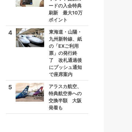
ードの入会特典
刷新 最大10万
ポイント
東海道・山陽・
4
九州新幹線、紙
の「EXご利用
票」の発行終
了 改札通過後
にプッシュ通知
で座席案内
アラスカ航空、
5
特典航空券への
交換半額 大阪
発着も