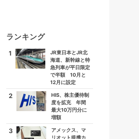
ランキング
JR東日本とJR北
1
海道、新幹線と特
急列車が平日限定
で半額 10月と
12月に設定
HIS、株主優待制
2
度を拡充 年間
最大10万円分に
増額
アメックス、マ
3
リオット提携カ