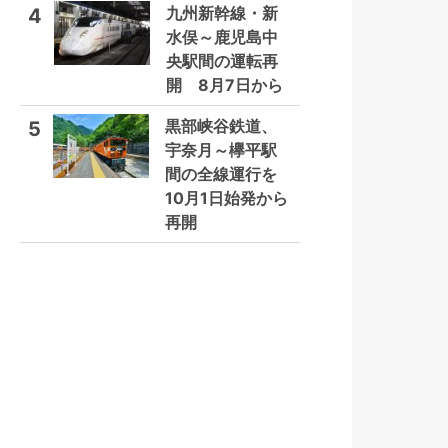
九州新幹線・新
4
水俣～鹿児島中
央駅間の運転再
開 8月7日から
黒部峡谷鉄道、
5
宇奈月～欅平駅
間の全線運行を
10月1日始発から
再開