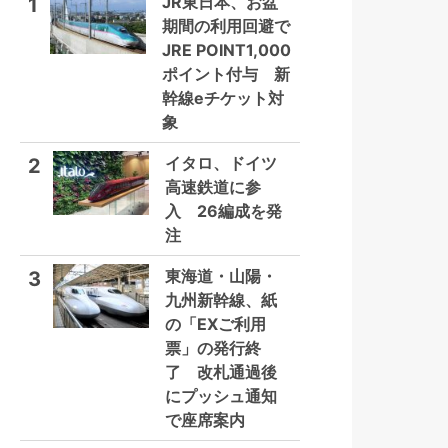
JR東日本、お盆
1
期間の利用回避で
JRE POINT1,000
ポイント付与 新
幹線eチケット対
象
イタロ、ドイツ
2
高速鉄道に参
入 26編成を発
注
東海道・山陽・
3
九州新幹線、紙
の「EXご利用
票」の発行終
了 改札通過後
にプッシュ通知
で座席案内