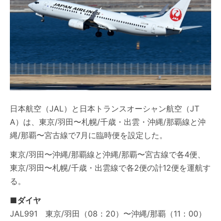
日本航空（JAL）と日本トランスオーシャン航空（JT
A）は、東京/羽田〜札幌/千歳・出雲・沖縄/那覇線と沖
縄/那覇〜宮古線で7月に臨時便を設定した。
東京/羽田〜沖縄/那覇線と沖縄/那覇〜宮古線で各4便、
東京/羽田〜札幌/千歳・出雲線で各2便の計12便を運航す
る。
■ダイヤ
JAL991 東京/羽田（08：20）〜沖縄/那覇（11：00）