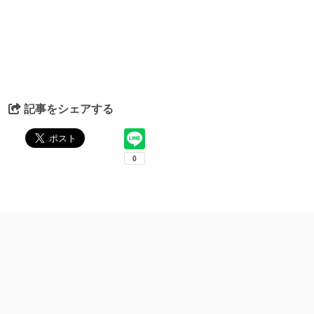
記事をシェアする