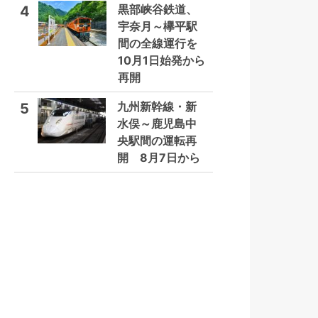
黒部峡谷鉄道、
4
宇奈月～欅平駅
間の全線運行を
10月1日始発から
再開
九州新幹線・新
5
水俣～鹿児島中
央駅間の運転再
開 8月7日から