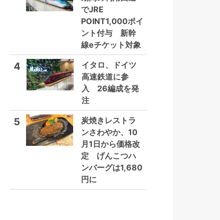
でJRE
POINT1,000ポイ
ント付与 新幹
線eチケット対象
イタロ、ドイツ
4
高速鉄道に参
入 26編成を発
注
炭焼きレストラ
5
ンさわやか、10
月1日から価格改
定 げんこつハ
ンバーグは1,680
円に