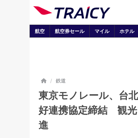
航空
航空券セール
マイル
ホテル
/
鉄道
東京モノレール、台
好連携協定締結 観
進