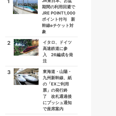
JR東日本、お盆
1
期間の利用回避で
JRE POINT1,000
ポイント付与 新
幹線eチケット対
象
イタロ、ドイツ
2
高速鉄道に参
入 26編成を発
注
東海道・山陽・
3
九州新幹線、紙
の「EXご利用
票」の発行終
了 改札通過後
にプッシュ通知
で座席案内