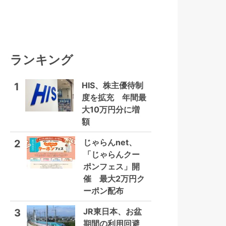
ランキング
HIS、株主優待制
1
度を拡充 年間最
大10万円分に増
額
じゃらんnet、
2
「じゃらんクー
ポンフェス」開
催 最大2万円ク
ーポン配布
JR東日本、お盆
3
期間の利用回避