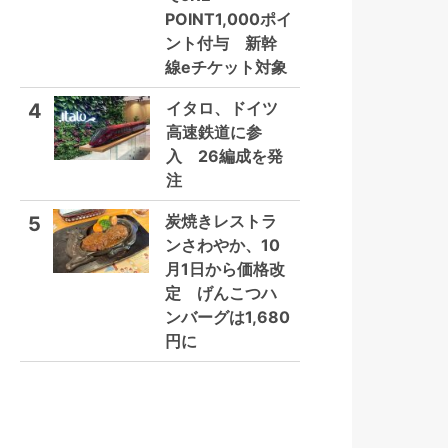
POINT1,000ポイ
ント付与 新幹
線eチケット対象
イタロ、ドイツ
4
高速鉄道に参
入 26編成を発
注
炭焼きレストラ
5
ンさわやか、10
月1日から価格改
定 げんこつハ
ンバーグは1,680
円に