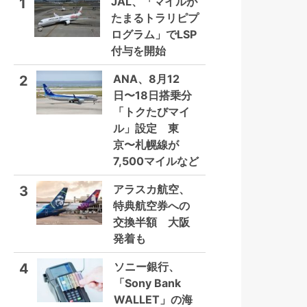
JAL、「マイルが
1
たまるトラリピプ
ログラム」でLSP
付与を開始
ANA、8月12
2
日〜18日搭乗分
「トクたびマイ
ル」設定 東
京〜札幌線が
7,500マイルなど
アラスカ航空、
3
特典航空券への
交換半額 大阪
発着も
ソニー銀行、
4
「Sony Bank
WALLET」の海