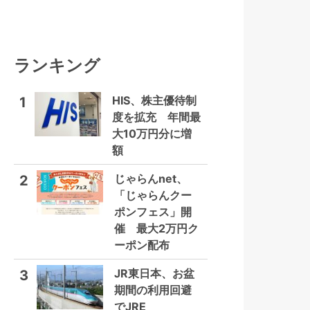
ランキング
HIS、株主優待制
1
度を拡充 年間最
大10万円分に増
額
じゃらんnet、
2
「じゃらんクー
ポンフェス」開
催 最大2万円ク
ーポン配布
JR東日本、お盆
3
期間の利用回避
でJRE