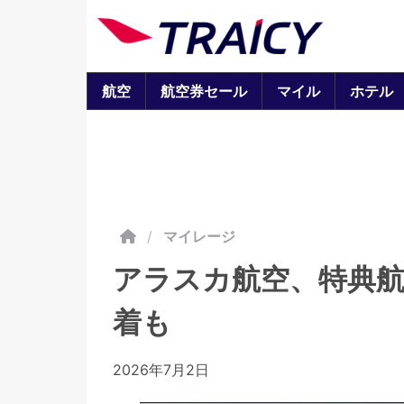
航空
航空券セール
マイル
ホテル
/
マイレージ
アラスカ航空、特典航
着も
2026年7月2日