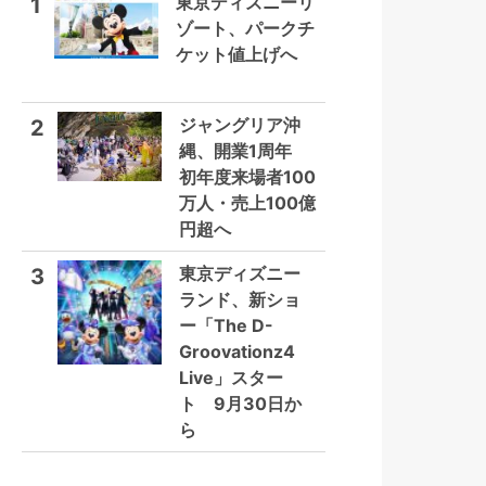
東京ディズニーリ
1
ゾート、パークチ
ケット値上げへ
ジャングリア沖
2
縄、開業1周年
初年度来場者100
万人・売上100億
円超へ
東京ディズニー
3
ランド、新ショ
ー「The D-
Groovationz4
Live」スター
ト 9月30日か
ら