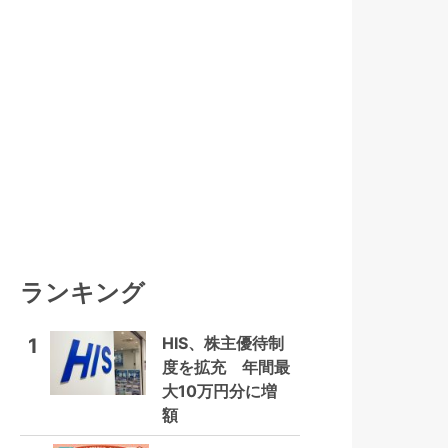
ランキング
HIS、株主優待制
1
度を拡充 年間最
大10万円分に増
額