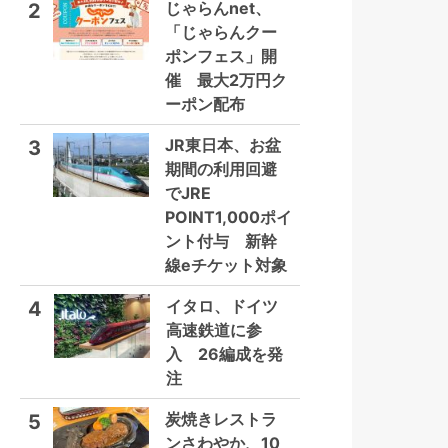
じゃらんnet、
2
「じゃらんクー
ポンフェス」開
催 最大2万円ク
ーポン配布
JR東日本、お盆
3
期間の利用回避
でJRE
POINT1,000ポイ
ント付与 新幹
線eチケット対象
イタロ、ドイツ
4
高速鉄道に参
入 26編成を発
注
炭焼きレストラ
5
ンさわやか、10