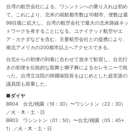
台湾の航空会社による、ワシントンへの乗り入れは初め
て。これにより、北米の就航都市数は10都市、便数は週
98往復に拡大し、台湾の航空会社で最大の北米路線ネッ
トワークを有することになる。ユナイテッド航空やエ
ア・カナダなどを含む、主要航空会社との提携により、
南北アメリカの200都市以上へアクセスできる。
台北からの初便の到着に合わせて放水で歓迎し、台北行
きの初便を伝統的な龍舞と獅子舞によるセレモニーで祝
った。台湾立法院の韓國瑜院長をはじめとした超党派の
議員団も搭乗した。
■ダイヤ
BR04 台北/桃園（19：30）〜ワシントン（22：30）
／火・木・土・日
BR03 ワシントン（01：50）〜台北/桃園（05：45+
1）／火・木・土・日