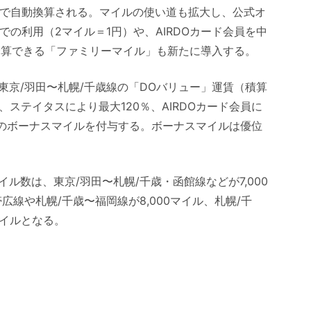
ル」で自動換算される。マイルの使い道も拡大し、公式オ
ché」での利用（2マイル＝1円）や、AIRDOカード会員を中
合算できる「ファミリーマイル」も新たに導入する。
東京/羽田〜札幌/千歳線の「DOバリュー」運賃（積算
、ステイタスにより最大120％、AIRDOカード会員に
0％のボーナスマイルを付与する。ボーナスマイルは優位
ル数は、東京/羽田〜札幌/千歳・函館線などが7,000
線や札幌/千歳〜福岡線が8,000マイル、札幌/千
マイルとなる。