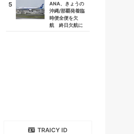
ANA、きょうの
5
沖縄/那覇発着臨
時便全便を欠
航 終日欠航に
TRAICY ID