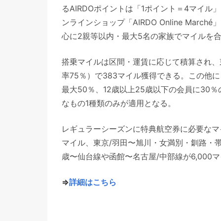
るAIRDOポイントは「1ポイント＝4マイ
ンラインショップ「AIRDO Online Mar
心に2親等以内・最大5名の家族でマイルを
搭乗マイルは区間・運賃に応じて積算され、
率75％）で383マイル獲得できる。この他に
最大50％、12歳以上25歳以下の会員に3
なもの1種類のみが適用となる。
レギュラーシーズンに特典航空券に必要なマイ
マイル、東京/羽田〜旭川・女満別・釧路・帯広
歳〜仙台線や函館〜名古屋/中部線が6,000
⇒
詳細はこちら