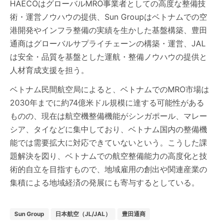
HAECOはグローバルMRO事業者としての高度な整備技
術・運営ノウハウの提供、Sun Groupはベトナムでの空
港開発やインフラ整備の実績を生かした基盤構築、豊田
通商はグローバルサプライチェーンの構築・運営、JAL
は安全・品質を基盤とした運航・整備ノウハウの提供と
人材育成支援を担う。
ベトナム民間航空局によると、ベトナムでのMRO市場は
2030年までに約74億米ドル規模に達する可能性がある
ものの、現在は航空機整備機能がシンガポール、マレー
シア、タイなどに集中しており、ベトナム国内の整備機
能では需要拡大に対応できていないという。こうした課
題解決を図り、ベトナムでの航空整備能力の高度化と技
術的自立を目指すもので、地域雇用の創出や関連産業の
集積による地域経済の発展にも寄与するとしている。
Sun Group
日本航空（JL/JAL）
豊田通商