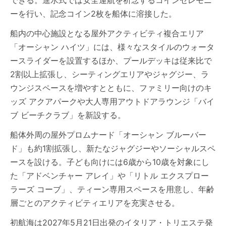
できる。進水式では安全運航を祈念するコインセレモニ
ーを行い、記念コイン2枚を船体に溶接した。
船内の中心施設となる屋外アクティビティ複合エリア
「オーシャン ハイツ」には、様々なスタイルのウォータ
ースライダーを設置するほか、プールデッキは従来比で
2割以上拡張し、シーティングエリアやジャグジー、ラ
ウンジスペースを増やすとともに、ファミリー向けのキ
ッズ アクアパークや大人専用アウトドアラウンジ「バイ
ブ ビーチクラブ」を新設する。
船体外周の屋外プロムナード「オーシャン ブルーバー
ド」も約1割拡張し、新たなジャグジーやソーシャルスペ
ースを設ける。子ども向けには6歳から10歳を対象にし
た「アドベンチャー アレイ」や「リトル エクスプロー
ラーズ コーブ」、ティーン専用スペースを用意し、年齢
層ごとのアクティビティエリアを充実させる。
初航海は2027年5月21日出発のイタリア・トリエステ発