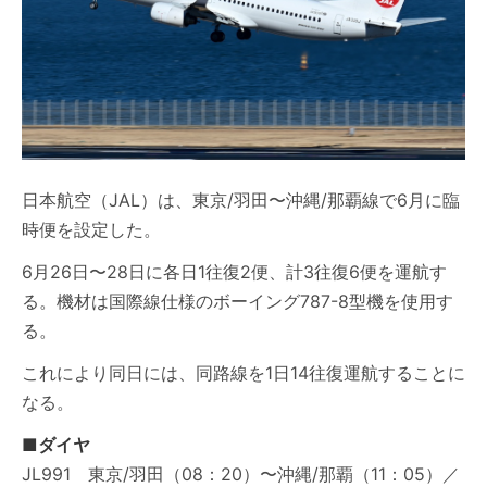
日本航空（JAL）は、東京/羽田〜沖縄/那覇線で6月に臨
時便を設定した。
6月26日〜28日に各日1往復2便、計3往復6便を運航す
る。機材は国際線仕様のボーイング787-8型機を使用す
る。
これにより同日には、同路線を1日14往復運航することに
なる。
■ダイヤ
JL991 東京/羽田（08：20）〜沖縄/那覇（11：05）／