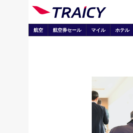
航空
航空券セール
マイル
ホテル