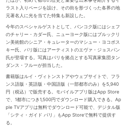
たほか、初めて都市の歴史と重要な出来事を紹介するイ
ラスト入りページを設け、その街を形づくった各界の地
元著名人に光を当てた特集も新設した。
今年のスペシャルゲストとして、バンコク版にはシェフ
のチャリー・カダー氏、ニューヨーク版にはブルックリ
ン美術館のシニア・キュレーターのマシュー・ヨコボス
キー氏、パリ版にはアーティストのエヴァ・ジョスパン
氏が登場する。写真はパリを拠点とする写真家集団タン
ダンス・フルーが担当した。
書籍版はルイ・ヴィトンストアやウェブサイトで、フラ
ンス語版・英語版・中国語版（一部都市のみ）を5,940
円（税込）で販売する。モバイルアプリ版はApp Store
で、1都市につき1,500円でダウンロード購入できる。Ap
ple TVアプリは無料でダウンロード可能で、デジタル版
「シティ・ガイド パリ」もApp Storeで無料で提供す
る。