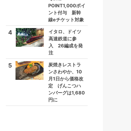
POINT1,000ポイ
ント付与 新幹
線eチケット対象
イタロ、ドイツ
4
高速鉄道に参
入 26編成を発
注
炭焼きレストラ
5
ンさわやか、10
月1日から価格改
定 げんこつハ
ンバーグは1,680
円に