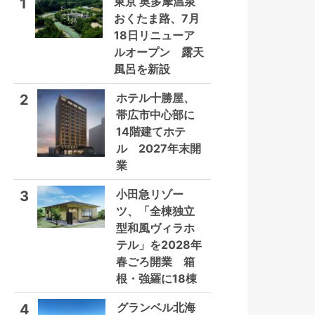
東京 奥多摩温泉
1
おくたま路、7月
18日リニューア
ルオープン 露天
風呂を新設
ホテル十勝屋、
2
帯広市中心部に
14階建てホテ
ル 2027年末開
業
小田急リゾー
3
ツ、「全棟独立
型和風ヴィラホ
テル」を2028年
春ごろ開業 箱
根・強羅に18棟
グランベル北海
4