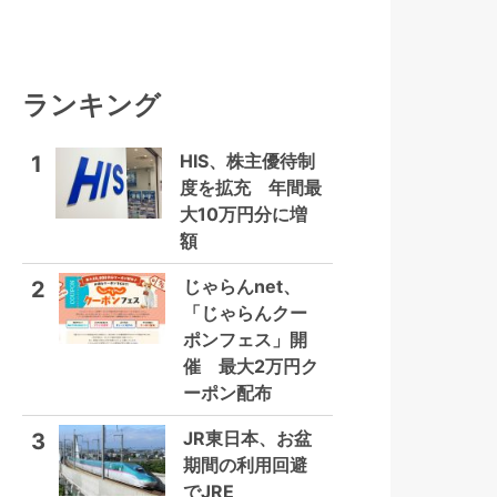
ランキング
HIS、株主優待制
1
度を拡充 年間最
大10万円分に増
額
じゃらんnet、
2
「じゃらんクー
ポンフェス」開
催 最大2万円ク
ーポン配布
JR東日本、お盆
3
期間の利用回避
でJRE