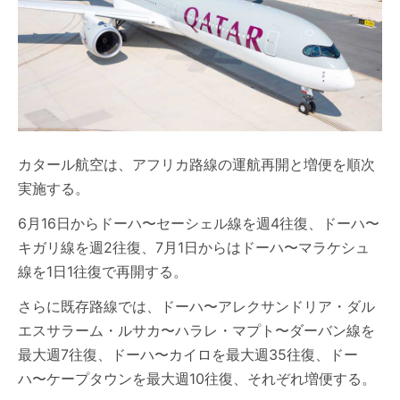
カタール航空は、アフリカ路線の運航再開と増便を順次
実施する。
6月16日からドーハ〜セーシェル線を週4往復、ドーハ〜
キガリ線を週2往復、7月1日からはドーハ〜マラケシュ
線を1日1往復で再開する。
さらに既存路線では、ドーハ〜アレクサンドリア・ダル
エスサラーム・ルサカ〜ハラレ・マプト〜ダーバン線を
最大週7往復、ドーハ〜カイロを最大週35往復、ドー
ハ〜ケープタウンを最大週10往復、それぞれ増便する。