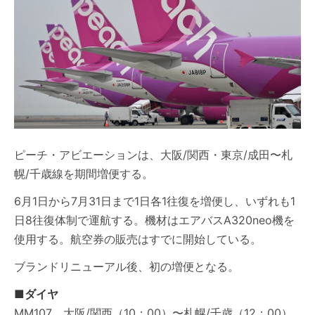
ピーチ・アビエーションは、大阪/関西・東京/成田〜札
幌/千歳線を期間増便する。
6月1日から7月31日まで1日各1往復を増便し、いずれも1
日8往復体制で運航する。機材はエアバスA320neo機を
使用する。航空券の販売はすでに開始している。
ブランドリニューアル後、初の増便となる。
■ダイヤ
MM107 大阪/関西（10：00）〜札幌/千歳（12：00）