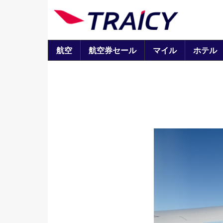
航空
航空券セール
マイル
ホテル