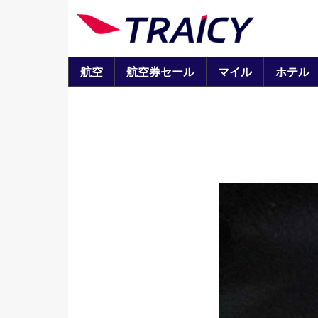
航空
航空券セール
マイル
ホテル