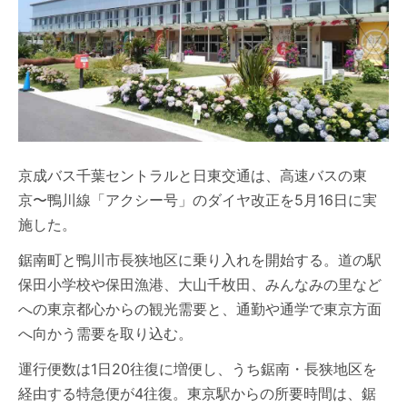
京成バス千葉セントラルと日東交通は、高速バスの東
京〜鴨川線「アクシー号」のダイヤ改正を5月16日に実
施した。
鋸南町と鴨川市長狭地区に乗り入れを開始する。道の駅
保田小学校や保田漁港、大山千枚田、みんなみの里など
への東京都心からの観光需要と、通勤や通学で東京方面
へ向かう需要を取り込む。
運行便数は1日20往復に増便し、うち鋸南・長狭地区を
経由する特急便が4往復。東京駅からの所要時間は、鋸