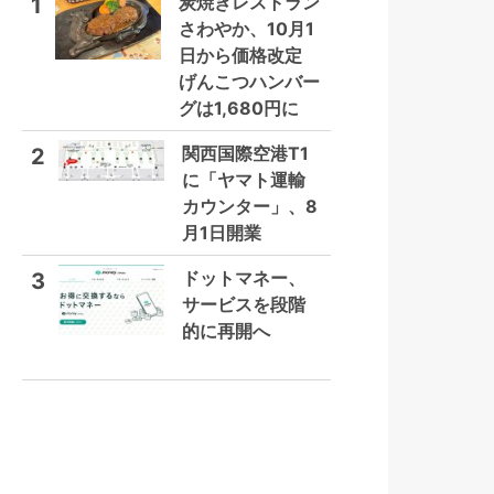
炭焼きレストラン
1
さわやか、10月1
日から価格改定
げんこつハンバー
グは1,680円に
関西国際空港T1
2
に「ヤマト運輸
カウンター」、8
月1日開業
ドットマネー、
3
サービスを段階
的に再開へ