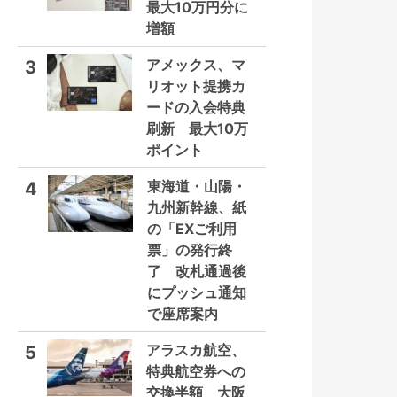
最大10万円分に
増額
アメックス、マ
3
リオット提携カ
ードの入会特典
刷新 最大10万
ポイント
東海道・山陽・
4
九州新幹線、紙
の「EXご利用
票」の発行終
了 改札通過後
にプッシュ通知
で座席案内
アラスカ航空、
5
特典航空券への
交換半額 大阪