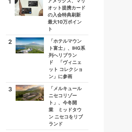
アメックス、マリ
1
オット提携カード
の入会特典刷新
最大10万ポイン
ト
「ホテルマウン
2
ト富士」、IHG系
列へリブラン
ド 「ヴィニェ
ット コレクショ
ン」に参画
「メルキュール
3
ニセコリゾー
ト」、今冬開
業 ミッドタウ
ン ニセコをリブ
ランド