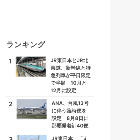
ランキング
JR東日本とJR北
1
海道、新幹線と特
急列車が平日限定
で半額 10月と
12月に設定
ANA、台風13号
2
に伴う臨時便を
設定 8月8日に
那覇発着計40便
JR東日本、「え
3