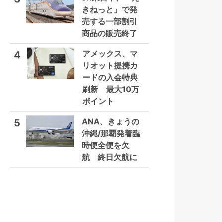
きねっと」で発
売する一部割引
商品の販売終了
アメックス、マ
4
リオット提携カ
ードの入会特典
刷新 最大10万
ポイント
ANA、きょうの
5
沖縄/那覇発着臨
時便全便を欠
航 終日欠航に