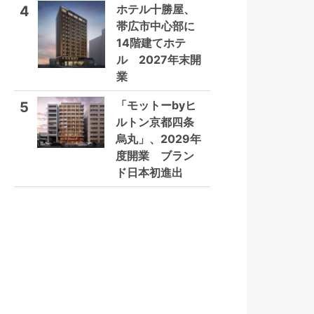
ホテル十勝屋、
4
帯広市中心部に
14階建てホテ
ル 2027年末開
業
「モットーbyヒ
5
ルトン京都四条
烏丸」、2029年
度開業 ブラン
ド日本初進出