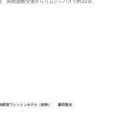
分、関西国際空港からリムジンバスで約32分。
央駅前ワシントンホテル（仮称）
藤田観光