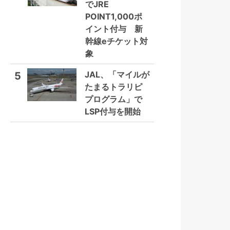
でJRE
POINT1,000ポ
イント付与 新
幹線eチケット対
象
JAL、「マイルが
5
たまるトラリピ
プログラム」で
LSP付与を開始