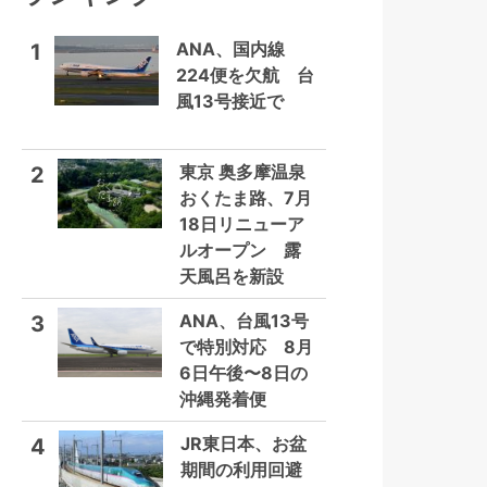
ANA、国内線
1
224便を欠航 台
風13号接近で
東京 奥多摩温泉
2
おくたま路、7月
18日リニューア
ルオープン 露
天風呂を新設
ANA、台風13号
3
で特別対応 8月
6日午後〜8日の
沖縄発着便
JR東日本、お盆
4
期間の利用回避