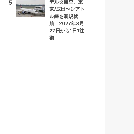
デルタ航空、東
5
京/成田〜シアト
ル線を新規就
航 2027年3月
27日から1日1往
復