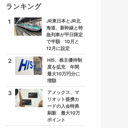
ランキング
JR東日本とJR北
1
海道、新幹線と特
急列車が平日限定
で半額 10月と
12月に設定
HIS、株主優待制
2
度を拡充 年間
最大10万円分に
増額
アメックス、マ
3
リオット提携カ
ードの入会特典
刷新 最大10万
ポイント