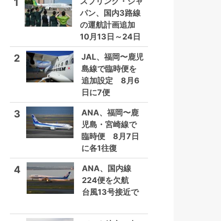
スプリング・ジャ
1
パン、国内3路線
の運航計画追加
10月13日～24日
JAL、福岡〜鹿児
2
島線で臨時便を
追加設定 8月6
日に7便
ANA、福岡〜鹿
3
児島・宮崎線で
臨時便 8月7日
に各1往復
ANA、国内線
4
224便を欠航
台風13号接近で