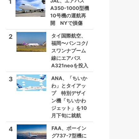
JAL、エアバス
1
A350-1000型機
10号機の運航再
開 NYで損傷
タイ国際航空、
2
福岡〜バンコク/
スワンナプーム
線にエアバス
A321neoを投入
ANA、「ちいか
3
わ」とタイアッ
プ 特別デザイ
ン機「ちいかわ
ジェット」を10
月下旬に就航
FAA、ボーイン
4
グ737-7型機に