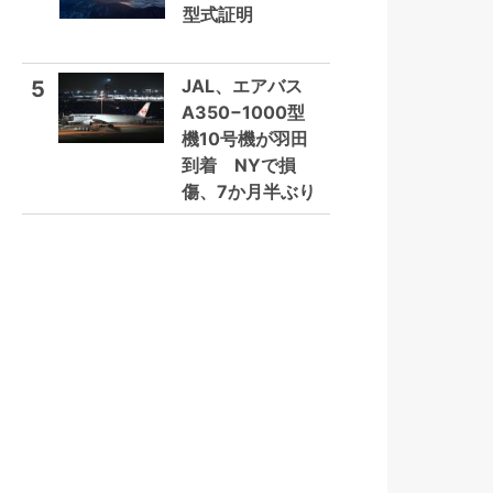
型式証明
JAL、エアバス
5
A350−1000型
機10号機が羽田
到着 NYで損
傷、7か月半ぶり