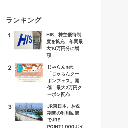
ランキング
HIS、株主優待制
1
度を拡充 年間最
大10万円分に増
額
じゃらんnet、
2
「じゃらんクー
ポンフェス」開
催 最大2万円ク
ーポン配布
JR東日本、お盆
3
期間の利用回避
でJRE
POINT1,000ポイ