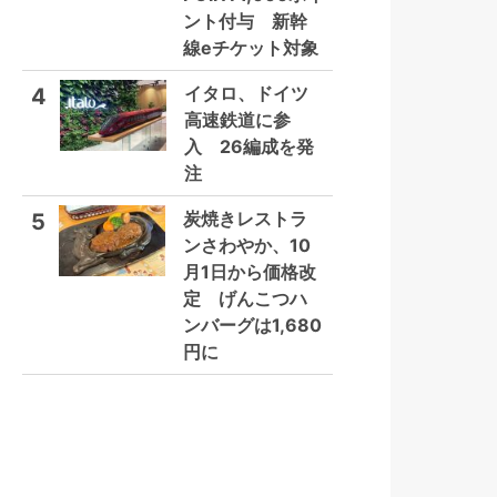
ント付与 新幹
線eチケット対象
イタロ、ドイツ
4
高速鉄道に参
入 26編成を発
注
炭焼きレストラ
5
ンさわやか、10
月1日から価格改
定 げんこつハ
ンバーグは1,680
円に