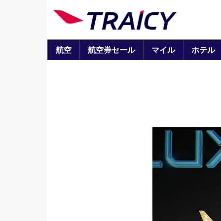
航空
航空券セール
マイル
ホテル