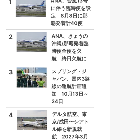
ANA、台風13号
1
に伴う臨時便を設
定 8月8日に那
覇発着計40便
ANA、きょうの
2
沖縄/那覇発着臨
時便全便を欠
航 終日欠航に
スプリング・ジ
3
ャパン、国内3路
線の運航計画追
加 10月13日～
24日
デルタ航空、東
4
京/成田〜シアト
ル線を新規就
航 2027年3月