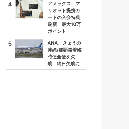
アメックス、マ
4
リオット提携カ
ードの入会特典
刷新 最大10万
ポイント
ANA、きょうの
5
沖縄/那覇発着臨
時便全便を欠
航 終日欠航に