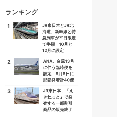
ランキング
JR東日本とJR北
1
海道、新幹線と特
急列車が平日限定
で半額 10月と
12月に設定
ANA、台風13号
2
に伴う臨時便を
設定 8月8日に
那覇発着計40便
JR東日本、「え
3
きねっと」で発
売する一部割引
商品の販売終了