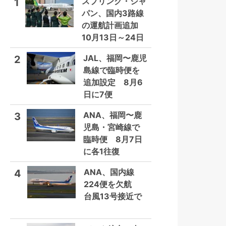
スプリング・ジャ
1
パン、国内3路線
の運航計画追加
10月13日～24日
JAL、福岡〜鹿児
2
島線で臨時便を
追加設定 8月6
日に7便
ANA、福岡〜鹿
3
児島・宮崎線で
臨時便 8月7日
に各1往復
ANA、国内線
4
224便を欠航
台風13号接近で