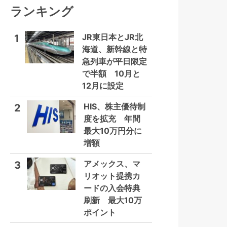
ランキング
JR東日本とJR北
1
海道、新幹線と特
急列車が平日限定
で半額 10月と
12月に設定
HIS、株主優待制
2
度を拡充 年間
最大10万円分に
増額
アメックス、マ
3
リオット提携カ
ードの入会特典
刷新 最大10万
ポイント