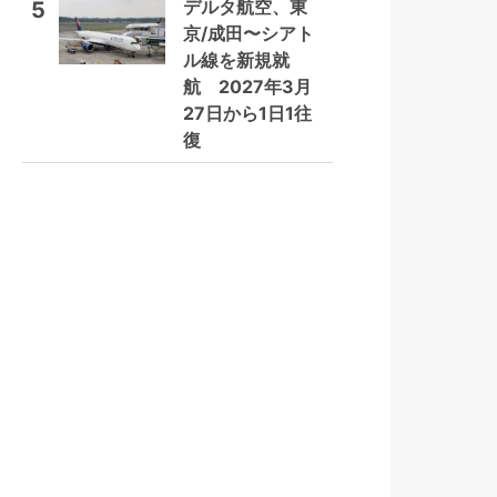
デルタ航空、東
5
京/成田〜シアト
ル線を新規就
航 2027年3月
27日から1日1往
復