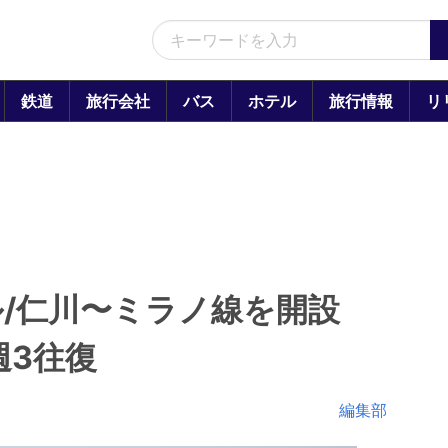
鉄道
旅行会社
バス
ホテル
旅行情報
リ
ル/仁川〜ミラノ線を開設
週3往復
編集部