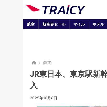
航空
航空券セール
マイル
ホテル
/
鉄道
JR東日本、東京駅新
入
2025年10月8日