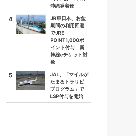
沖縄発着便
JR東日本、お盆
4
期間の利用回避
でJRE
POINT1,000ポ
イント付与 新
幹線eチケット対
象
JAL、「マイルが
5
たまるトラリピ
プログラム」で
LSP付与を開始