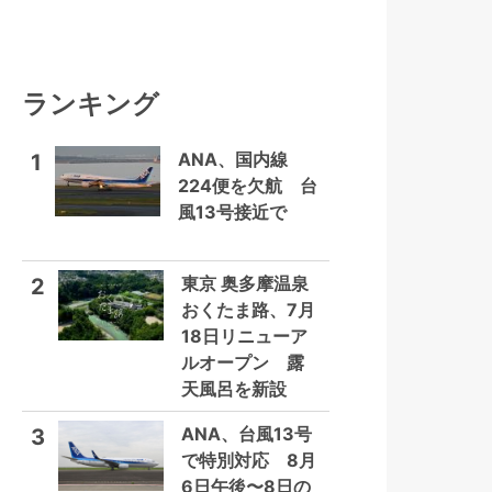
ランキング
ANA、国内線
1
224便を欠航 台
風13号接近で
東京 奥多摩温泉
2
おくたま路、7月
18日リニューア
ルオープン 露
天風呂を新設
ANA、台風13号
3
で特別対応 8月
6日午後〜8日の