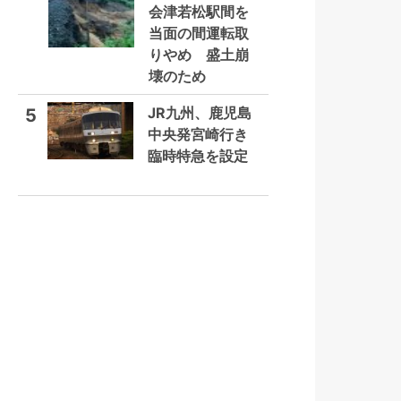
会津若松駅間を
当面の間運転取
りやめ 盛土崩
壊のため
JR九州、鹿児島
5
中央発宮崎行き
臨時特急を設定