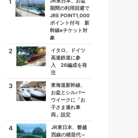
JR東日本、お盆
1
期間の利用回避で
JRE POINT1,000
ポイント付与 新
幹線eチケット対
象
イタロ、ドイツ
2
高速鉄道に参
入 26編成を発
注
東海道新幹線、
3
お盆とシルバー
ウイークに「お
子さま連れ車
両」設定
JR東日本、磐越
4
西線の猪苗代～