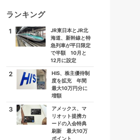
ランキング
JR東日本とJR北
1
海道、新幹線と特
急列車が平日限定
で半額 10月と
12月に設定
HIS、株主優待制
2
度を拡充 年間
最大10万円分に
増額
アメックス、マ
3
リオット提携カ
ードの入会特典
刷新 最大10万
ポイント