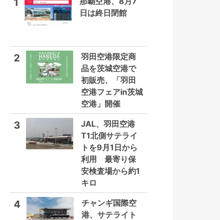
那覇空港、8月7
1
日は終日閉館
羽田空港限定商
2
品を茨城空港で
初販売、「羽田
空港フェアin茨城
空港」開催
JAL、羽田空港
3
T1北側サテライ
トを9月1日から
利用 最寄り保
安検査場から約1
キロ
チャンギ国際空
4
港、サテライト