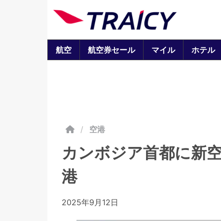
航空
航空券セール
マイル
ホテル
/
空港
カンボジア首都に新
港
2025年9月12日