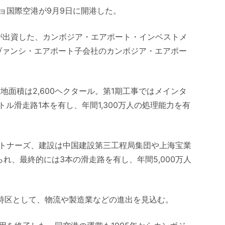
ョ国際空港が9月9日に開港した。
局が出資した、カンボジア・エアポート・インベストメ
はヴァンシ・エアポート子会社のカンボジア・エアポー
地面積は2,600ヘクタール。第1期工事ではメインタ
トル滑走路1本を有し、年間1,300万人の処理能力を有
トナーズ、建設は中国建設第三工程局集団や上海宝業
れ、最終的には3本の滑走路を有し、年間5,000万人
済特区として、物流や製造業などの進出を見込む。