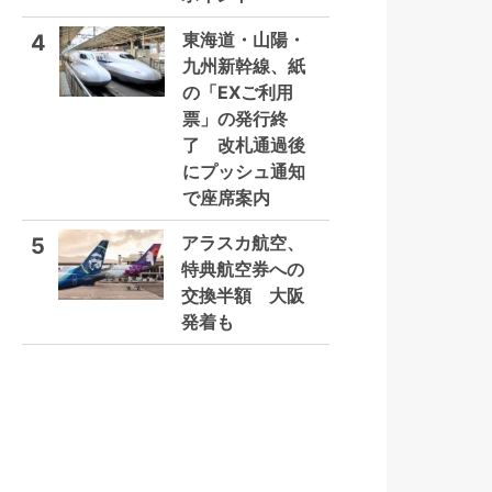
東海道・山陽・
4
九州新幹線、紙
の「EXご利用
票」の発行終
了 改札通過後
にプッシュ通知
で座席案内
アラスカ航空、
5
特典航空券への
交換半額 大阪
発着も