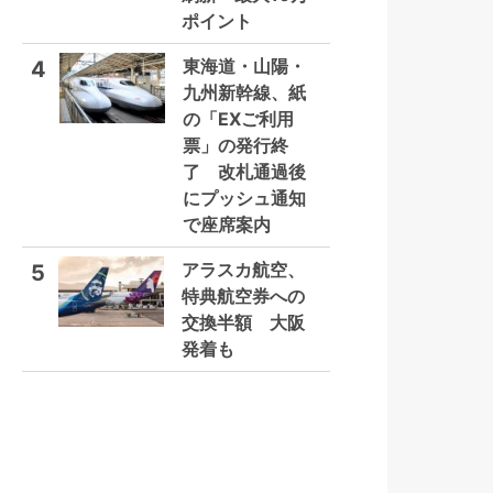
ポイント
東海道・山陽・
4
九州新幹線、紙
の「EXご利用
票」の発行終
了 改札通過後
にプッシュ通知
で座席案内
アラスカ航空、
5
特典航空券への
交換半額 大阪
発着も