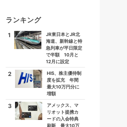
ランキング
JR東日本とJR北
1
海道、新幹線と特
急列車が平日限定
で半額 10月と
12月に設定
HIS、株主優待制
2
度を拡充 年間
最大10万円分に
増額
アメックス、マ
3
リオット提携カ
ードの入会特典
刷新 最大10万