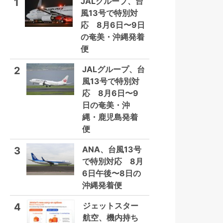
JALグループ、台
1
風13号で特別対
応 8月6日〜9日
の奄美・沖縄発着
便
JALグループ、台
2
風13号で特別対
応 8月6日〜9
日の奄美・沖
縄・鹿児島発着
便
ANA、台風13号
3
で特別対応 8月
6日午後〜8日の
沖縄発着便
ジェットスター
4
航空、機内持ち