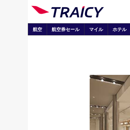
航空
航空券セール
マイル
ホテル