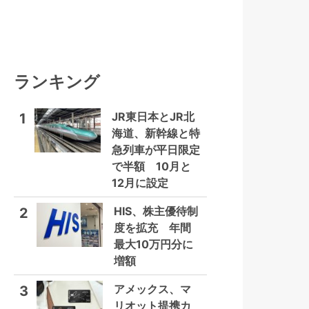
ランキング
JR東日本とJR北
1
海道、新幹線と特
急列車が平日限定
で半額 10月と
12月に設定
HIS、株主優待制
2
度を拡充 年間
最大10万円分に
増額
アメックス、マ
3
リオット提携カ