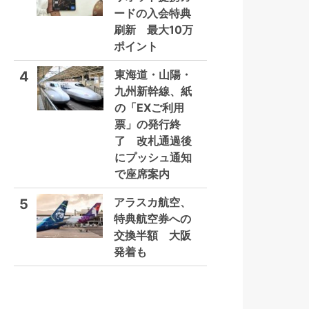
ードの入会特典
刷新 最大10万
ポイント
東海道・山陽・
4
九州新幹線、紙
の「EXご利用
票」の発行終
了 改札通過後
にプッシュ通知
で座席案内
アラスカ航空、
5
特典航空券への
交換半額 大阪
発着も