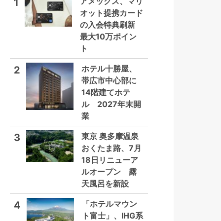
アメックス、マリ
1
オット提携カード
の入会特典刷新
最大10万ポイン
ト
ホテル十勝屋、
2
帯広市中心部に
14階建てホテ
ル 2027年末開
業
東京 奥多摩温泉
3
おくたま路、7月
18日リニューア
ルオープン 露
天風呂を新設
「ホテルマウン
4
ト富士」、IHG系