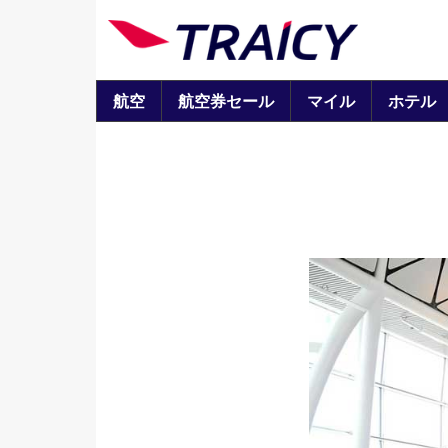
航空
航空券セール
マイル
ホテル