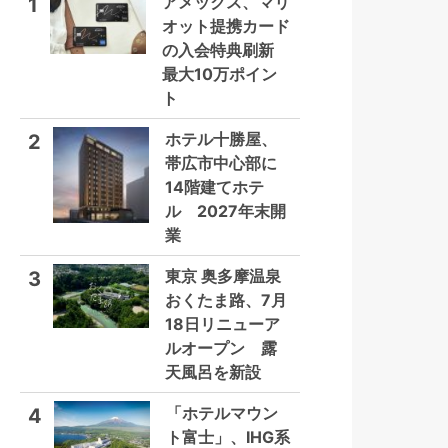
アメックス、マリ
1
オット提携カード
の入会特典刷新
最大10万ポイン
ト
ホテル十勝屋、
2
帯広市中心部に
14階建てホテ
ル 2027年末開
業
東京 奥多摩温泉
3
おくたま路、7月
18日リニューア
ルオープン 露
天風呂を新設
「ホテルマウン
4
ト富士」、IHG系