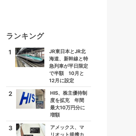
ランキング
JR東日本とJR北
1
海道、新幹線と特
急列車が平日限定
で半額 10月と
12月に設定
HIS、株主優待制
2
度を拡充 年間
最大10万円分に
増額
アメックス、マ
3
リオット提携カ