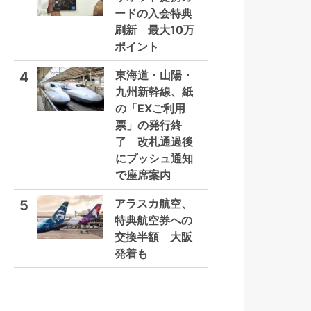
ードの入会特典
刷新 最大10万
ポイント
東海道・山陽・
4
九州新幹線、紙
の「EXご利用
票」の発行終
了 改札通過後
にプッシュ通知
で座席案内
アラスカ航空、
5
特典航空券への
交換半額 大阪
発着も