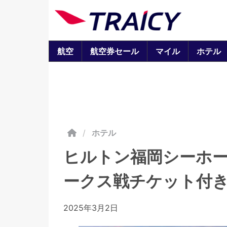
航空
航空券セール
マイル
ホテル
/
ホテル
ヒルトン福岡シーホ
ークス戦チケット付
2025年3月2日