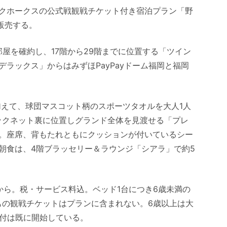
クホークスの公式戦観戦チケット付き宿泊プラン「野
販売する。
部屋を確約し、17階から29階までに位置する「ツイン
ラックス」からはみずほPayPayドーム福岡と福岡
加えて、球団マスコット柄のスポーツタオルを大人1人
ックネット裏に位置しグランド全体を見渡せる「プレ
。座席、背もたれともにクッションが付いているシー
朝食は、4階ブラッセリー＆ラウンジ「シアラ」で約5
0円から。税・サービス料込。ベッド1台につき6歳未満の
もの観戦チケットはプランに含まれない。6歳以上は大
受付は既に開始している。