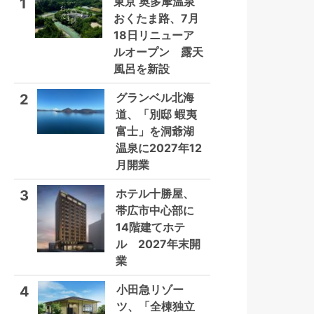
東京 奥多摩温泉
1
おくたま路、7月
18日リニューア
ルオープン 露天
風呂を新設
グランベル北海
2
道、「別邸 蝦夷
富士」を洞爺湖
温泉に2027年12
月開業
ホテル十勝屋、
3
帯広市中心部に
14階建てホテ
ル 2027年末開
業
小田急リゾー
4
ツ、「全棟独立