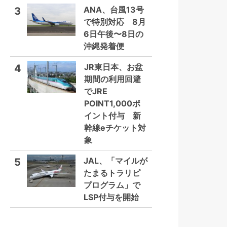
ANA、台風13号
3
で特別対応 8月
6日午後〜8日の
沖縄発着便
JR東日本、お盆
4
期間の利用回避
でJRE
POINT1,000ポ
イント付与 新
幹線eチケット対
象
JAL、「マイルが
5
たまるトラリピ
プログラム」で
LSP付与を開始