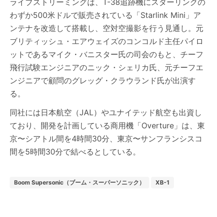
ライブストリーミングは、T-38追跡機にスターリンクの
わずか500米ドルで販売されている「Starlink Mini」ア
ンテナを改造して搭載し、空対空撮影を行う見通し。元
ブリティッシュ・エアウェイズのコンコルド主任パイロ
ットであるマイク・バニスター氏の司会のもと、チーフ
飛行試験エンジニアのニック・シェリカ氏、元チーフエ
ンジニアで顧問のグレッグ・クラウランド氏が出演す
る。
同社には日本航空（JAL）やユナイテッド航空も出資し
ており、開発を計画している商用機「Overture」は、東
京〜シアトル間を4時間30分、東京〜サンフランシスコ
間を5時間30分で結べるとしている。
Boom Supersonic（ブーム・スーパーソニック）
XB-1