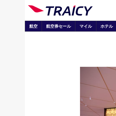
航空
航空券セール
マイル
ホテル