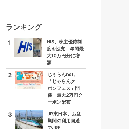
ランキング
HIS、株主優待制
1
度を拡充 年間最
大10万円分に増
額
じゃらんnet、
2
「じゃらんクー
ポンフェス」開
催 最大2万円ク
ーポン配布
JR東日本、お盆
3
期間の利用回避
でJRE