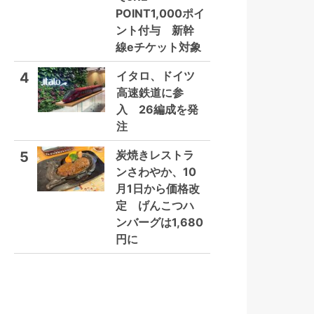
POINT1,000ポイ
ント付与 新幹
線eチケット対象
イタロ、ドイツ
4
高速鉄道に参
入 26編成を発
注
炭焼きレストラ
5
ンさわやか、10
月1日から価格改
定 げんこつハ
ンバーグは1,680
円に