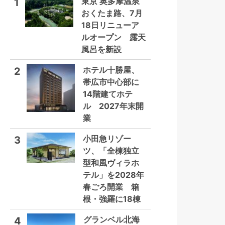
東京 奥多摩温泉
1
おくたま路、7月
18日リニューア
ルオープン 露天
風呂を新設
ホテル十勝屋、
2
帯広市中心部に
14階建てホテ
ル 2027年末開
業
小田急リゾー
3
ツ、「全棟独立
型和風ヴィラホ
テル」を2028年
春ごろ開業 箱
根・強羅に18棟
グランベル北海
4