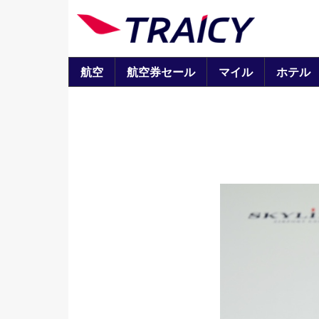
航空
航空券セール
マイル
ホテル