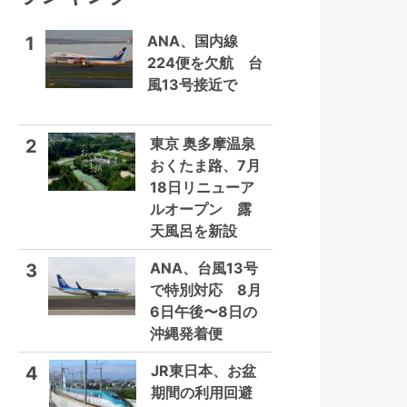
ANA、国内線
1
224便を欠航 台
風13号接近で
東京 奥多摩温泉
2
おくたま路、7月
18日リニューア
ルオープン 露
天風呂を新設
ANA、台風13号
3
で特別対応 8月
6日午後〜8日の
沖縄発着便
JR東日本、お盆
4
期間の利用回避