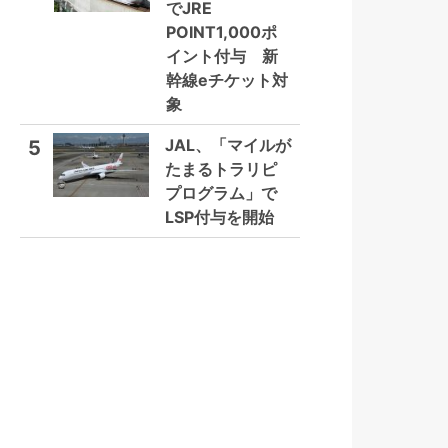
でJRE
POINT1,000ポ
イント付与 新
幹線eチケット対
象
JAL、「マイルが
5
たまるトラリピ
プログラム」で
LSP付与を開始