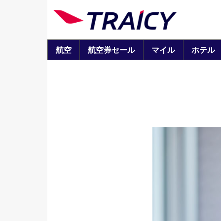
航空
航空券セール
マイル
ホテル