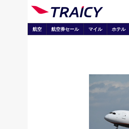
航空
航空券セール
マイル
ホテル