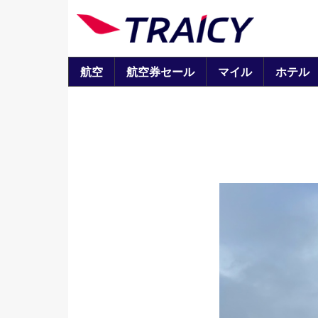
航空
航空券セール
マイル
ホテル