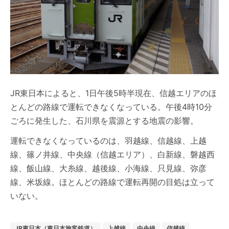
JR東日本によると、1日午後5時半現在、信越エリアのほ
とんどの路線で運転できなくなっている。午後4時10分
ごろに発生した、石川県を震源とする地震の影響。
運転できなくなっているのは、羽越線、信越線、上越
線、篠ノ井線、中央線（信越エリア）、白新線、磐越西
線、飯山線、大糸線、越後線、小海線、只見線、弥彦
線、米坂線。ほとんどの路線で運転再開の目処は立って
いない。
JR東日本（東日本旅客鉄道）
上越線
中央線
信越線