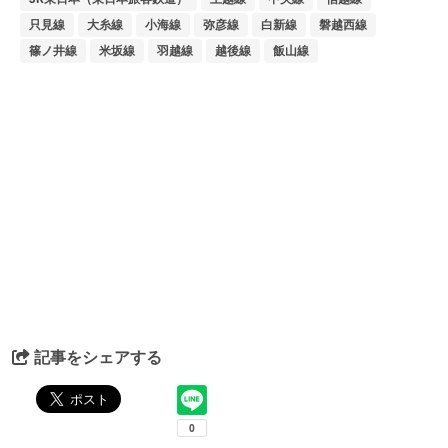
只見線
大糸線
小海線
弥彦線
白新線
磐越西線
篠ノ井線
米坂線
羽越線
越後線
飯山線
記事をシェアする