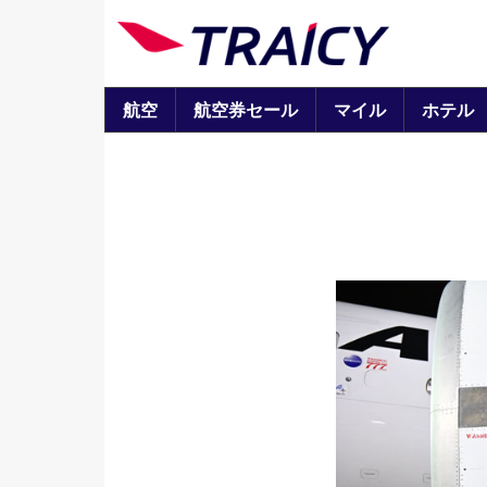
航空
航空券セール
マイル
ホテル