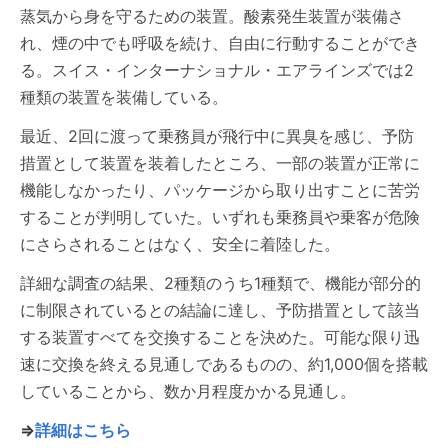
蒸気から身を守るための装置。酸素発生装置が装備さ
れ、煙の中でも呼吸を続け、自由に行動することができ
る。スイス・インターナショナル・エアラインズでは2
種類の装置を装備している。
最近、2回に渡って乗務員が飛行中に異臭を感じ、予防
措置として装置を装着したところ、一部の装置が正常に
機能しなかったり、パッケージから取り出すことに苦労
することが判明していた。いずれも乗務員や乗客が危険
にさらされることはなく、安全に着陸した。
詳細な調査の結果、2種類のうち1種類で、機能が部分的
に制限されているとの結論に達し、予防措置として該当
する装置すべてを交換することを決めた。可能な限り迅
速に交換を終える見通しであるものの、約1,000個を搭載
していることから、数か月程度かかる見通し。
⇒
詳細はこちら