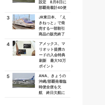
設定 8月8日に
那覇発着計40便
JR東日本、「え
3
きねっと」で発
売する一部割引
商品の販売終了
アメックス、マ
4
リオット提携カ
ードの入会特典
刷新 最大10万
ポイント
ANA、きょうの
5
沖縄/那覇発着臨
時便全便を欠
航 終日欠航に