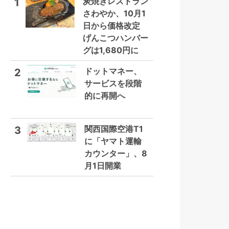
炭焼きレストラン
1
さわやか、10月1
日から価格改定
げんこつハンバー
グは1,680円に
ドットマネー、
2
サービスを段階
的に再開へ
関西国際空港T1
3
に「ヤマト運輸
カウンター」、8
月1日開業