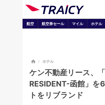
航空
航空券セール
マイル
ホテル
/
ホテル
ケン不動産リース、「プ
RESIDENT-函館」
トをリブランド