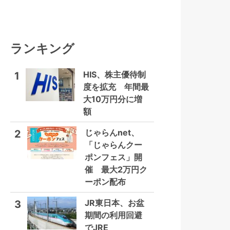
ランキング
HIS、株主優待制
1
度を拡充 年間最
大10万円分に増
額
じゃらんnet、
2
「じゃらんクー
ポンフェス」開
催 最大2万円ク
ーポン配布
JR東日本、お盆
3
期間の利用回避
でJRE