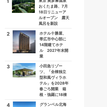
東京 奥多摩温泉
1
おくたま路、7月
18日リニューア
ルオープン 露天
風呂を新設
ホテル十勝屋、
2
帯広市中心部に
14階建てホテ
ル 2027年末開
業
小田急リゾー
3
ツ、「全棟独立
型和風ヴィラホ
テル」を2028年
春ごろ開業 箱
根・強羅に18棟
グランベル北海
4