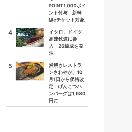
POINT1,000ポイ
ント付与 新幹
線eチケット対象
イタロ、ドイツ
4
高速鉄道に参
入 26編成を発
注
炭焼きレストラ
5
ンさわやか、10
月1日から価格改
定 げんこつハ
ンバーグは1,680
円に