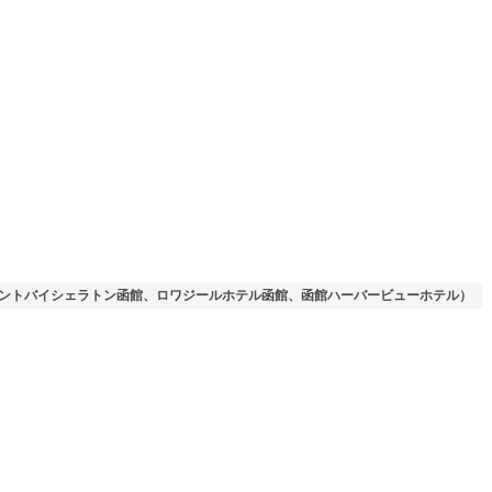
ォーポイントバイシェラトン函館、ロワジールホテル函館、函館ハーバービューホテル）